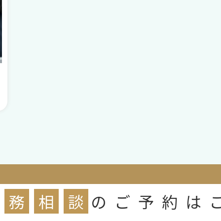
務
相
談
のご予約は