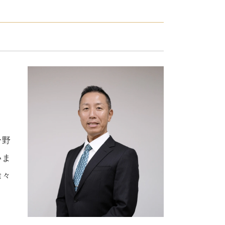
分野
いま
徐々