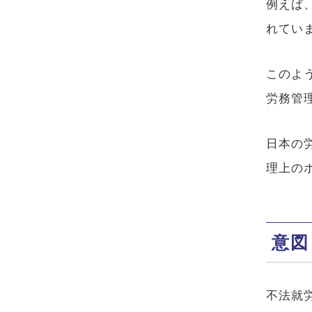
例えば
れてい
このよ
労務管
日本の
理上の
意図
不法就