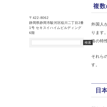
複数
〒422-8062
静岡県静岡市駿河区稲川二丁目2番
外国人
1号 セキスイハイムビルディング
ります
6階
格の特
検索
それら
す。
日