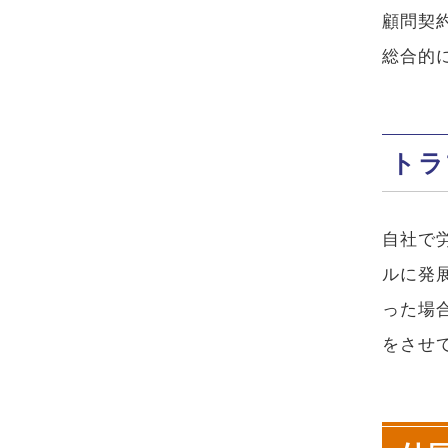
顧問契
総合的
トラ
自社で
ルに発
った場
をさせ