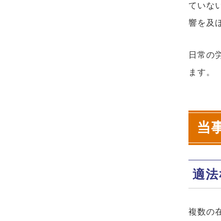
ていな
響を及
日常の
ます。
当
適法
複数の