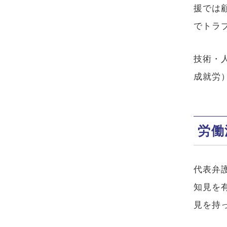
援では
でトラ
技術・
成就労
労働
代表弁
知見を
見を持