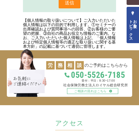
トピックス
お役立ち
【個人情報の取り扱いについて】ご入力いただいた
個人情報は以下の目的で利用します。①セミナーの
出席確認および質問事項への回答、②お客様のご要
望の把握、③自社の商品お役立ち情報のご案内。な
お、ご入力いただいた個人情報は上記、「個人情報
および特定個人情報等の適正な取り扱いに関する基
本方針」の記載に基づいて適切に管理します。
労
務
相
談
のご予約はこちらから
050-5526-7185
平日：8:30~17:00
社会保険労務士法人ロイヤル総合研究所
ご相談の流れはこちら
アクセス