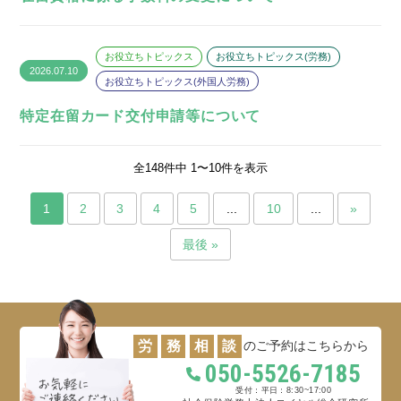
お役立ちトピックス
お役立ちトピックス(労務)
2026.07.10
お役立ちトピックス(外国人労務)
特定在留カード交付申請等について
全148件中 1〜10件を表示
1
2
3
4
5
...
10
...
»
最後 »
労
務
相
談
のご予約はこちらから
050-5526-7185
平日：8:30~17:00