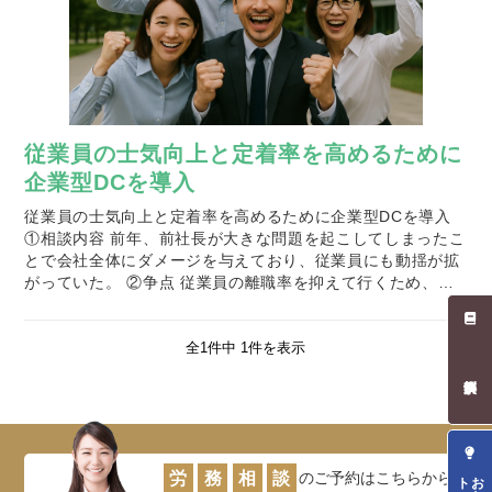
従業員の士気向上と定着率を高めるために
企業型DCを導入
従業員の士気向上と定着率を高めるために企業型DCを導入
①相談内容 前年、前社長が大きな問題を起こしてしまったこ
とで会社全体にダメージを与えており、従業員にも動揺が拡
がっていた。 ②争点 従業員の離職率を抑えて行くため、モ
チベ―ションをアップさせるために何が必要かを考えた。 ・
単純な賃金ア…
全1件中 1件を表示
お役立ち
労
務
相
談
のご予約はこちらから