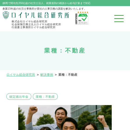
静岡で関与先350社超の社労士法人。就業規則の相談から給与計算まで対応
創業15年超の社労士事務所が貴社の人事労務の課題を解決いたします。
株式会社ロイヤル総合研究所
社会保険労務士法人ロイヤル総合研究所
行政書士事務所ロイヤル総合研究所
業種：不動産
ロイヤル総合研究所
>
解決事例
>
業種：不動産
確定拠出年金
業種：不動産