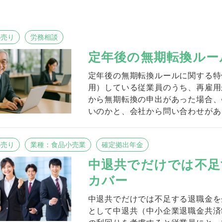
小売り
労務相談
定年後の無期転換ルー
定年後の無期転換ルールに関する特
用）している従業員のうち、再雇用
から無期転換の申出があった場合、
いのかと、会社から問い合わせがあ
下の点にあ…
小売り
業種：食品小売業
確定拠出年金
中退共でだけでは不足
カバー
中退共でだけでは不足する退職金を企業型D
として中退共（中小企業退職金共済