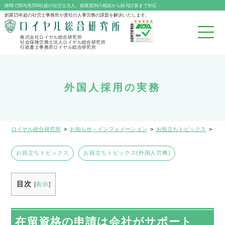
静岡で関与先350社超の社労士法人。就業規則の相談から給与計算まで対応
創業15年超の社労士事務所が貴社の人事労務の課題を解決いたします。
株式会社ロイヤル総合研究所
社会保険労務士法人ロイヤル総合研究所
行政書士事務所ロイヤル総合研究所
外国人採用の実務
ロイヤル総合研究所
>
お知らせ・インフォメーション
>
お役立ちトピックス
>
外
お役立ちトピックス
お役立ちトピックス(外国人労務)
目次
[
表示
]
在留資格の申請は会社がサポート