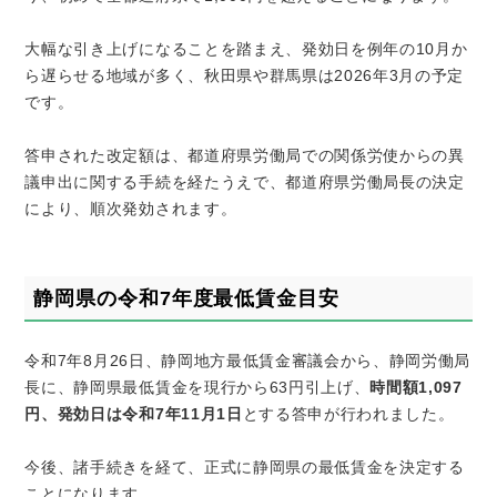
大幅な引き上げになることを踏まえ、発効日を例年の
10
月か
ら遅らせる地域が多く、秋田県や群馬県は
2026
年
3
月の予定
です。
答申された改定額は、都道府県労働局での関係労使からの異
議申出に関する手続を経たうえで、都道府県労働局長の決定
により、順次発効されます。
静岡県の令和
7
年度最低賃金目安
令和
7
年
8
月
26
日、静岡地方最低賃金審議会から、静岡労働局
長に、静岡県最低賃金を現行から
63
円引上げ、
時間額
1,097
円、発効日は令和
7
年
11
月
1
日
とする答申が行われました。
今後、諸手続きを経て、正式に静岡県の最低賃金を決定する
ことになります。