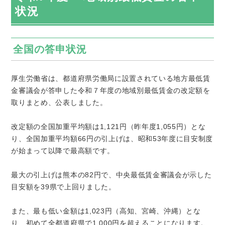
状況
全国の答申状況
厚生労働省は、都道府県労働局に設置されている地方最低賃
金審議会が答申した令和７年度の地域別最低賃金の改定額を
取りまとめ、公表しました。
改定額の全国加重平均額は
1,121
円（昨年度
1,055
円）とな
り、全国加重平均額
66
円の引上げは、昭和
53
年度に目安制度
が始まって以降で最高額です。
最大の引上げは熊本の
82
円で、
中央最低賃金審議会
が示した
目安額を
39
県で上回りました。
また、最も低い金額は
1,023
円（高知、宮崎、沖縄）とな
り、初めて全都道府県で
1,000
円を超えることになります。