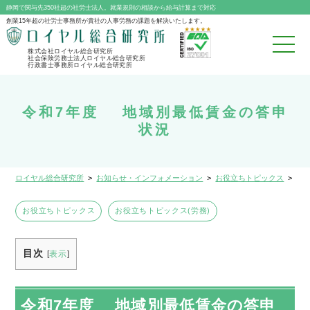
静岡で関与先350社超の社労士法人。就業規則の相談から給与計算まで対応
創業15年超の社労士事務所が貴社の人事労務の課題を解決いたします。
株式会社ロイヤル総合研究所
社会保険労務士法人ロイヤル総合研究所
行政書士事務所ロイヤル総合研究所
令和7年度 地域別最低賃金の答申
状況
ロイヤル総合研究所
>
お知らせ・インフォメーション
>
お役立ちトピックス
>
令
お役立ちトピックス
お役立ちトピックス(労務)
目次
[
表示
]
令和
7
年度 地域別最低賃金の答申