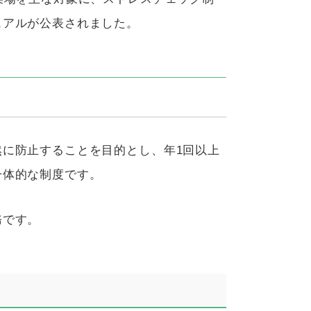
ュアルが公表されました。
然に防止することを目的とし、年
1
回以上
一体的な制度です。
務です。