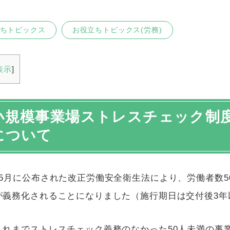
ちトピックス
お役立ちトピックス(労務)
表示
]
小規模事業場ストレスチェック制
について
5
月に公布された改正労働安全衛生法により、労働者数
5
が義務化されることになりました（施行期日は交付後
3
年
これまでストレスチェック義務のなかった
50
人未満の事