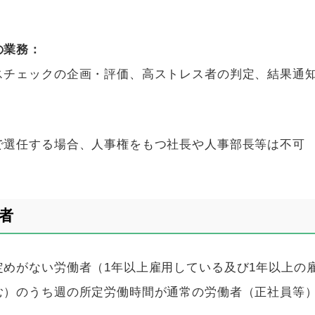
の業務：
スチェックの企画・評価、高ストレス者の判定、結果通
で選任する場合、人事権をもつ社長や人事部長等は不可
者
定めがない労働者（
1
年以上雇用している及び
1
年以上の
む）のうち週の所定労働時間が通常の労働者（正社員等