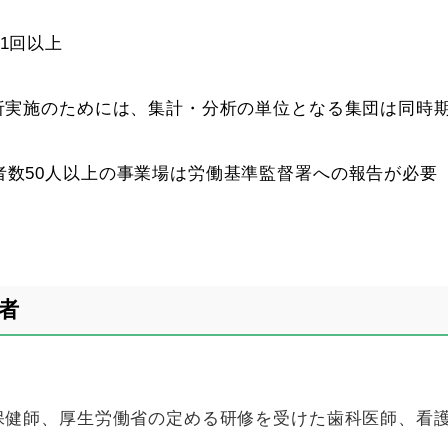
1
回以上
析実施のためには、集計・分析の単位となる集団は同時
者数
50
人以上の事業場は労働基準監督署への報告が必要
）
者
：
保健師、厚生労働省の定める研修を受けた歯科医師、看