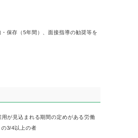
知・保存（
5
年間）、面接指導の勧奨等を
雇用が見込まれる期間の定めがある労働
）の
3/4
以上の者