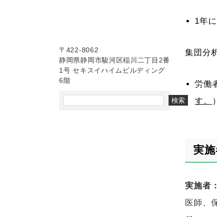
1
年に
〒422-8062
集団分
静岡県静岡市駿河区稲川二丁目2番
1号 セキスイハイムビルディング
6階
労働
す。
検索
実施
実施者
医師、