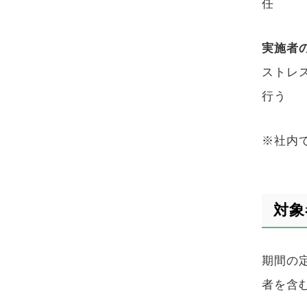
任
実施者
ストレ
行う
※社内
対象
期間の
者を含