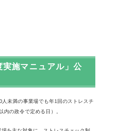
度実施マニュアル」公
0
人未満の事業場でも年
1
回のストレスチ
以内の政令で定める日）。
業場を主な対象に、ストレスチェック制