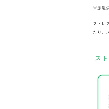
※派遣
ストレ
たり、
スト