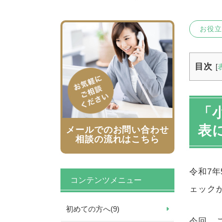
お役立
目次
[
「
表
メールでのお問い合わせ
相談の流れはこちら
令和
7
年
コンテンツメニュー
ェック
初めての方へ
(9)
今回、