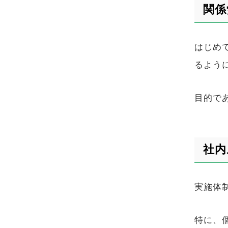
関係
はじめ
るよう
目的で
社内
実施体
特に、