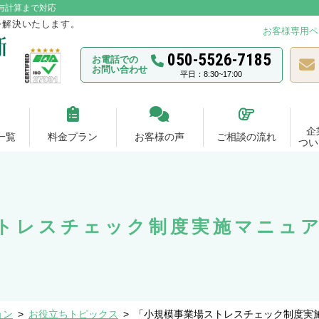
与計算まで対応
を解決いたします。
お客様専用ペ
050-5526-7185
お電話での
お問い合わせ
平日：8:30~17:00
企
一覧
料金プラン
お客様の声
ご相談の流れ
つい
トレスチェック制度実施マニュ
ョン
>
お役立ちトピックス
>
「小規模事業場ストレスチェック制度実