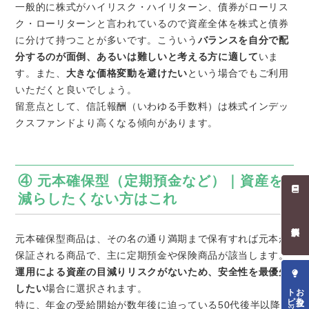
一般的に株式がハイリスク・ハイリターン、債券がローリス
ク・ローリターンと言われているので資産全体を株式と債券
に分けて持つことが多いです。こういう
バランスを自分で配
分するのが面倒、あるいは難しいと考える方に適して
いま
す。また、
大きな価格変動を避けたい
という場合でもご利用
いただくと良いでしょう。
留意点として、信託報酬（いわゆる手数料）は株式インデッ
クスファンドより高くなる傾向があります。
④ 元本確保型（定期預金など）｜資産を
減らしたくない方はこれ
元本確保型商品は、その名の通り満期まで保有すれば元本が
保証される商品で、主に定期預金や保険商品が該当します。
運用による資産の目減りリスクがないため、安全性を最優先
トピックス
お役立ち
したい
場合に選択されます。
特に、年金の受給開始が数年後に迫っている50代後半以降の