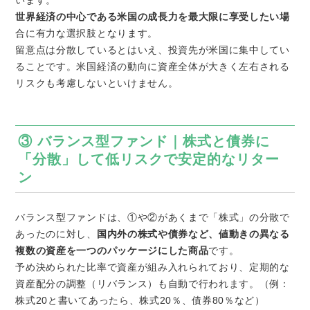
います。
世界経済の中心である米国の成長力を最大限に享受したい場
合に有力な選択肢となります。
留意点は分散しているとはいえ、投資先が米国に集中してい
ることです。米国経済の動向に資産全体が大きく左右される
リスクも考慮しないといけません。
③ バランス型ファンド｜株式と債券に
「分散」して低リスクで安定的なリター
ン
バランス型ファンドは、①や②があくまで「株式」の分散で
あったのに対し、
国内外の株式や債券など、値動きの異なる
複数の資産を一つのパッケージにした商品
です。
予め決められた比率で資産が組み入れられており、定期的な
資産配分の調整（リバランス）も自動で行われます。（例：
株式20と書いてあったら、株式20％、債券80％など）