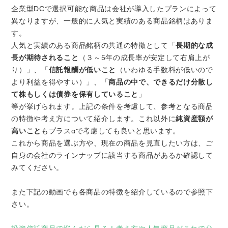
企業型DCで選択可能な商品は会社が導入したプランによって
異なりますが、一般的に人気と実績のある商品銘柄はありま
す。
人気と実績のある商品銘柄の共通の特徴として「
長期的な成
長が期待されること
（３～5年の成長率が安定して右肩上が
り）」、「
信託報酬が低いこと
（いわゆる手数料が低いので
より利益を得やすい）」、「
商品の中で、できるだけ分散し
て株もしくは債券を保有していること
」
等が挙げられます。上記の条件を考慮して、参考となる商品
の特徴や考え方について紹介します。これ以外に
純資産額が
高いこと
もプラスαで考慮しても良いと思います。
これから商品を選ぶ方や、現在の商品を見直したい方は、ご
自身の会社のラインナップに該当する商品があるか確認して
みてください。
また下記の動画でも各商品の特徴を紹介しているので参照下
さい。