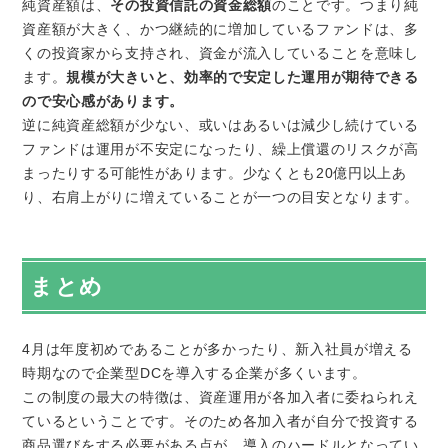
純資産額は、
その投資信託の資金総額
のことです。つまり純
資産額が大きく、かつ継続的に増加しているファンドは、多
くの投資家から支持され、資金が流入していることを意味し
ます。
規模が大きいと、効率的で安定した運用が期待できる
ので安心感があります。
逆に純資産総額が少ない、或いはあるいは減少し続けている
ファンドは運用が不安定になったり、繰上償還のリスクが高
まったりする可能性があります。少なくとも20億円以上あ
り、右肩上がりに増えていることが一つの目安となります。
まとめ
4月は年度初めであることが多かったり、新入社員が増える
時期なので企業型DCを導入する企業が多くいます。
この制度の最大の特徴は、資産運用が各加入者に委ねられえ
ているということです。そのため各加入者が自分で投資する
商品選びをする必要がある点が、導入のハードルとなってい