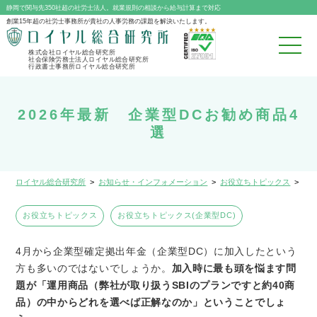
静岡で関与先350社超の社労士法人。就業規則の相談から給与計算まで対応
創業15年超の社労士事務所が貴社の人事労務の課題を解決いたします。
株式会社ロイヤル総合研究所
社会保険労務士法人ロイヤル総合研究所
行政書士事務所ロイヤル総合研究所
2026年最新 企業型DCお勧め商品4
選
ロイヤル総合研究所
>
お知らせ・インフォメーション
>
お役立ちトピックス
>
20
お役立ちトピックス
お役立ちトピックス(企業型DC)
4
月から企業型確定拠出年金（企業型
DC
）に加入したという
方も多いのではないでしょうか。
加入時に最も頭を悩ます問
題が「運用商品（弊社が取り扱うSBIのプランですと約40商
品）の中からどれを選べば正解なのか」ということでしょ