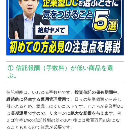
① 信託報酬（手数料）が低い商品を選
ぶ。
信託報酬は、いわゆる手数料です。
投資信託の保有期間中、
継続的に発生する運用管理費用で
、日々の基準価額から差し
引かれるため、意識しにくいコストです。ところが企業型DC
は
長期運用ですので、リターンに絶大な影響を与えます
。例
えば年率1%の信託報酬の差が30年後には数百万円の差にな
ることもあるので注意が必要です。