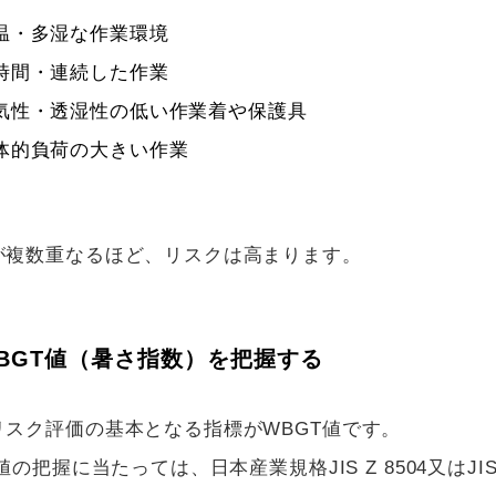
温・多湿な作業環境
時間・連続した作業
気性・透湿性の低い作業着や保護具
体的負荷の大きい作業
が複数重なるほど、リスクは高まります。
BGT
値（暑さ指数）を把握する
リスク評価の基本となる指標が
WBGT
値です。
値の把握に当たっては、日本産業規格
JIS Z 8504
又は
JI