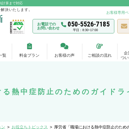
与計算まで対応
を解決いたします。
お客様専用ペ
050-5526-7185
お電話での
お問い合わせ
平日：8:30~17:00
企
一覧
料金プラン
お客様の声
ご相談の流れ
つい
ける熱中症防止のためのガイドラ
ョン
>
お役立ちトピックス
>
厚労省「職場における熱中症防止のため