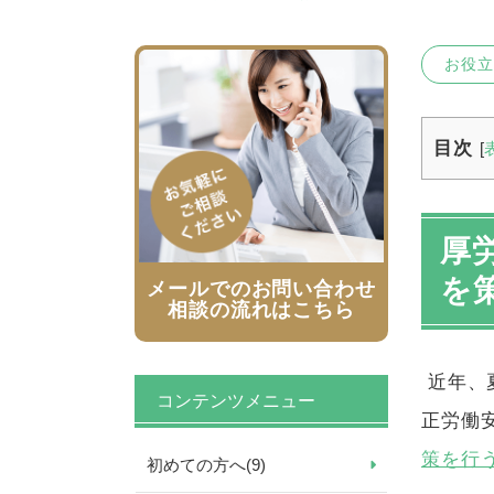
お役立
目次
[
厚
を
メールでのお問い合わせ
相談の流れはこちら
近年、
コンテンツメニュー
正労働
策を行
初めての方へ
(9)