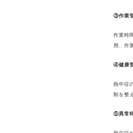
③作業
作業時
用、作
④健康
熱中症
制を整
⑤異常