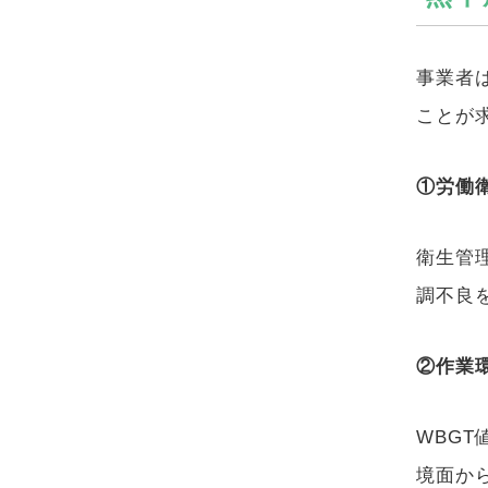
事業者
ことが
①労働
衛生管
調不良
②作業
WBGT
境面か