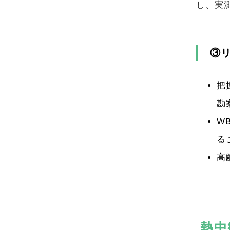
し、実
③
把
勘
W
る
高
熱中