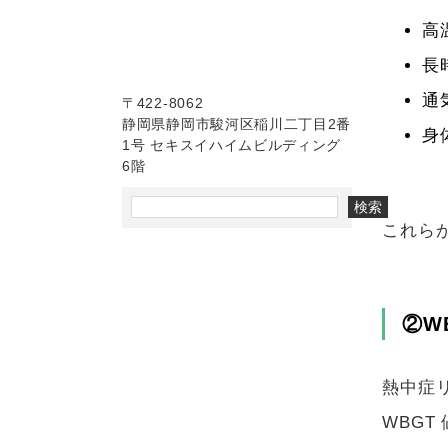
高
長
通
〒422-8062
静岡県静岡市駿河区稲川二丁目2番
身
1号 セキスイハイムビルディング
6階
検索
これら
②W
熱中症
WBGT