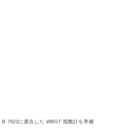
S B 7922
に適合した
WBGT
指数計を準備