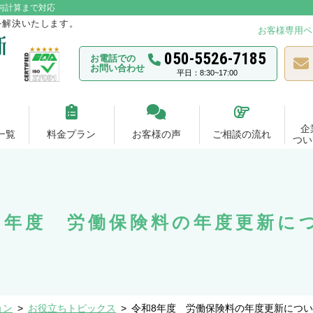
与計算まで対応
を解決いたします。
お客様専用ペ
050-5526-7185
お電話での
お問い合わせ
平日：8:30~17:00
企
一覧
料金プラン
お客様の声
ご相談の流れ
つい
8年度 労働保険料の年度更新に
ョン
>
お役立ちトピックス
>
令和8年度 労働保険料の年度更新につ