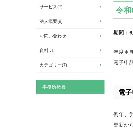
サービス
(7)
令和
法人概要
(8)
期間：6
お問い合わせ
資料DL
年度更
電子申
カテゴリー
(7)
事務所概要
電子
例年、
更新か