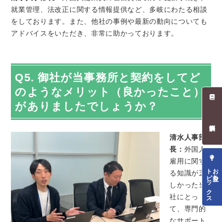
就業管理、法改正に関する情報提供など、多岐にわたる相談
をしております。また、他社の事例や最新の動向についても
アドバイスをいただき、非常に助かっております。
Q5. 御社が当事務所と契約をしてど
のようなメリット（良かったこと）
がありましたでしょうか？
清水人事部
長：
外国人
雇用に関す
トピックス
お役立ち
る知識が乏
しかった当
社にとっ
て、専門的
なサポート