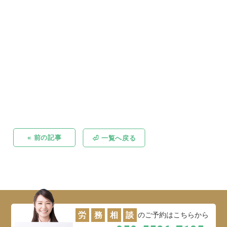
« 前の記事
⏎ 一覧へ戻る
労
務
相
談
のご予約はこちらから