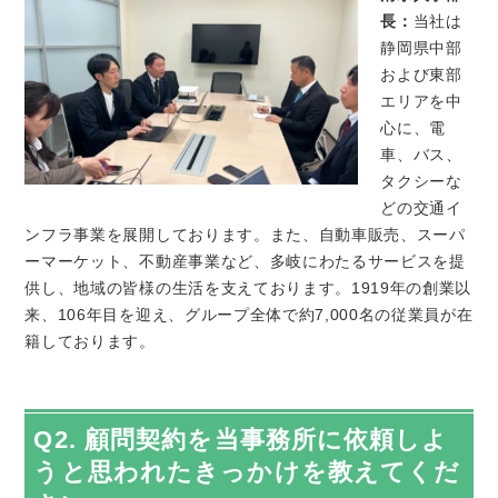
長：
当社は
静岡県中部
および東部
エリアを中
心に、電
車、バス、
タクシーな
どの交通イ
ンフラ事業を展開しております。また、自動車販売、スーパ
ーマーケット、不動産事業など、多岐にわたるサービスを提
供し、地域の皆様の生活を支えております。1919年の創業以
来、106年目を迎え、グループ全体で約7,000名の従業員が在
籍しております。
Q2. 顧問契約を当事務所に依頼しよ
うと思われたきっかけを教えてくだ